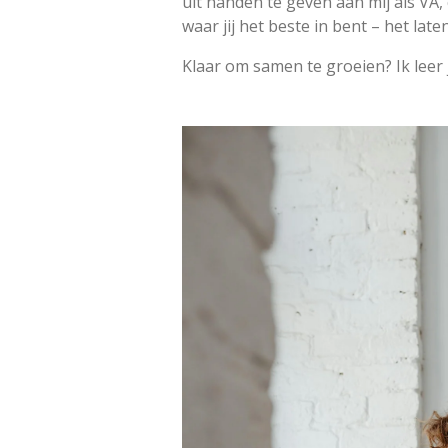
uit handen te geven aan mij als VA,
waar jij het beste in bent – het late
Klaar om samen te groeien? Ik leer 