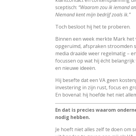
klantcontact en contentplanning u
sceptisch:
“Waarom zou ik iemand and
Niemand kent mijn bedrijf zoals ik.”
Toch besloot hij het te proberen.
Binnen een week merkte Mark het ve
opgeruimd, afspraken stroomden so
media draaide weer regelmatig – en h
focussen op wat hij écht belangrijk 
en nieuwe ideeën.
Hij besefte dat een VA geen koste
investering in zijn rust, focus en gro
En bovenal: hij hoefde het niet alle
En dat is precies waarom ondern
nodig hebben.
Je hoeft niet alles zelf te doen om s