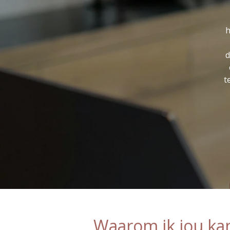
h
d
t
Waarom ik jou ka