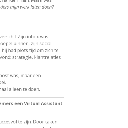
it handen nam. Mark was
ers mijn werk laten doen?
rschil. Zijn inbox was
epel binnen, zijn social
ij had plots tijd om zich te
vond: strategie, klantrelaties
npost was, maar een
ei.
maal alleen te doen.
emers een Virtual Assistant
uccesvol te zijn. Door taken