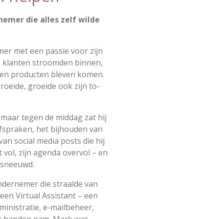
emer die alles zelf wilde
er met een passie voor zijn
de klanten stroomden binnen,
 en producten bleven komen.
oeide, groeide ook zijn to-
 maar tegen de middag zat hij
afspraken, het bijhouden van
an social media posts die hij
t vol, zijn agenda overvol – en
gesneeuwd.
ndernemer die straalde van
 een Virtual Assistant – een
ministratie, e-mailbeheer,