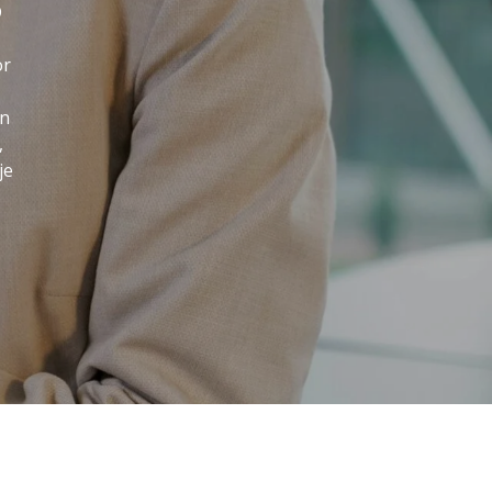
D
or
en
,
je