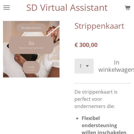
SD Virtual Assistant
Ga
direct
naar
Strippenkaart
de
hoofdinhoud
€ 300,00
In
winkelwage
De strippenkaart is
perfect voor
ondernemers die:
Flexibel
ondersteuning
willen inschakelen
,